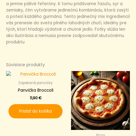
a jemne pálivé feferóny. K tomu pridávame fazuľu, syr a
zemiaky, čím vytvárame jedinečnú kombináciu, ktorá zasýti
a poteší každého gurmána. Tento jedinečný mix ingrediencií
vás prenesie do sveta plného lahodných chutí, ideálny pre
tých, ktorí hľadajú výdatné a chutné jedlo. Fotky slúžia len
ako ilustrácia a nemusia presne zodpovedať skutočnému
produktu
Súvisiace produkty
Zapekané panvičky
Panvička Broccoli
11,90
€
Pridať do košíka
Pizza