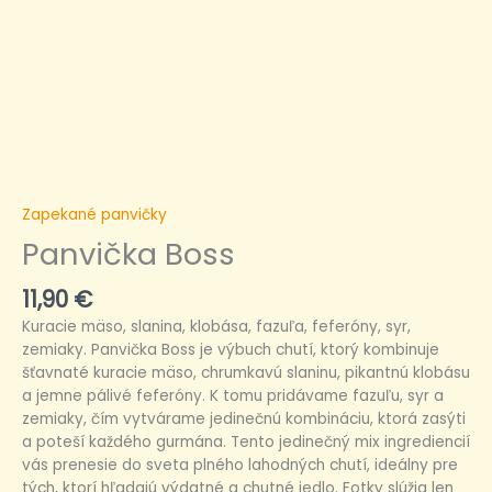
Zapekané panvičky
Panvička Boss
11,90
€
Kuracie mäso, slanina, klobása, fazuľa, feferóny, syr,
zemiaky. Panvička Boss je výbuch chutí, ktorý kombinuje
šťavnaté kuracie mäso, chrumkavú slaninu, pikantnú klobásu
a jemne pálivé feferóny. K tomu pridávame fazuľu, syr a
zemiaky, čím vytvárame jedinečnú kombináciu, ktorá zasýti
a poteší každého gurmána. Tento jedinečný mix ingrediencií
vás prenesie do sveta plného lahodných chutí, ideálny pre
tých, ktorí hľadajú výdatné a chutné jedlo. Fotky slúžia len