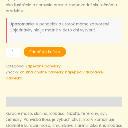
ako ilustrácia a nemusia presne zodpovedať skutočnému
produktu.
Upozornenie:
V pondelok a utorok máme zatvorené.
Objednávky nie je možné v tieto dni vytvoriť.
Pridať do košíka
Kategória:
Zapekané panvičky
Značky:
chutná
,
chutné panvičky
,
najlepšia v dúbravke
,
panvička
Popis
Kuracie mäso, slanina, klobása, fazuľa, feferóny, syr,
zemiaky. Panvička Boss je výbuch chutí, ktorý kombinuje
šťavnaté kuracie mäso, chrumkavú slaninu, pikantnú klobásu