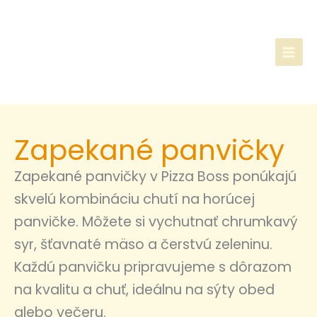
Preskočiť
na
obsah
Zapekané panvičky
Zapekané panvičky v Pizza Boss ponúkajú
skvelú kombináciu chutí na horúcej
panvičke. Môžete si vychutnať chrumkavý
syr, šťavnaté mäso a čerstvú zeleninu.
Každú panvičku pripravujeme s dôrazom
na kvalitu a chuť, ideálnu na sýty obed
alebo večeru.