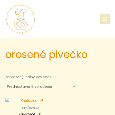
Preskočiť
na
obsah
orosené pivečko
Zobrazený jediný výsledok
Alko/Nealko
Krušovice 10°