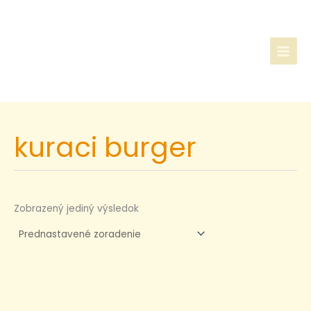
Preskočiť
na
obsah
kuraci burger
Zobrazený jediný výsledok