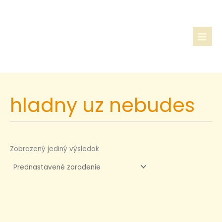
Preskočiť
na
obsah
hladny uz nebudes
Zobrazený jediný výsledok