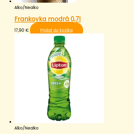
Alko/Nealko
Frankovka modrá 0,7l
17,90
€
Pridať do košíka
Alko/Nealko