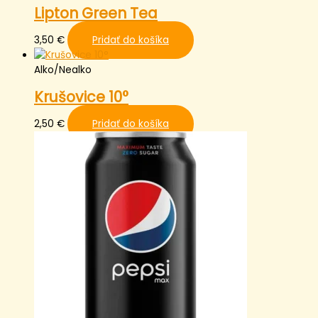
Lipton Green Tea
3,50
€
Pridať do košíka
Alko/Nealko
Krušovice 10°
2,50
€
Pridať do košíka