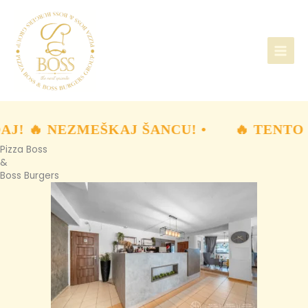
Preskočiť
na
obsah
J! 🔥 NEZMEŠKAJ ŠANCU! •
🔥 TENTO 
Pizza Boss
&
Boss Burgers