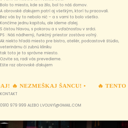
Bolo to miesto, kde sa žilo, bol to náš domov.
A obrovské ďakujem patrí aj všetkým, ktorí tu pracovali.
Bez vás by to nebolo nič – a s vami to bolo všetko.
Končíme jednu kapitolu, ale ideme ďalej.
S čistou hlavou, s pokorou a s vďačnosťou v srdci.
PS : Náš nádherný, funkčný priestor zostáva voľný.
Ak niekto hľadá miesto pre bistro, ateliér, podcastové štúdio,
veterinárnu či zubnú kliniku
tak toto je to správne miesto.
Ozvite sa, radi vás prevedieme.
Ešte raz obrovské ďakujem
J! 🔥 NEZMEŠKAJ ŠANCU! •
🔥 TENTO 
KONTAKT
0910 979 999 ALEBO
LVOLNY1@GMAIL.COM